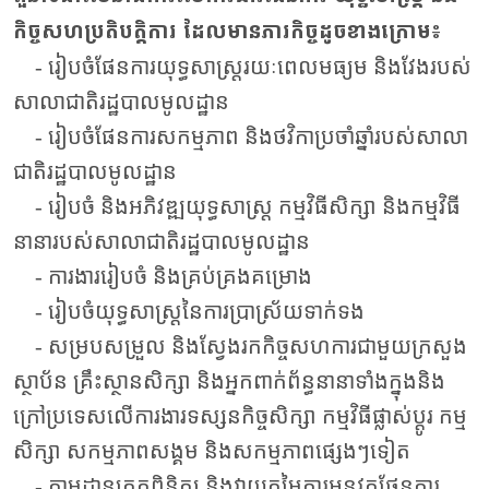
កិច្ចសហប្រតិបត្តិការ ដែលមានភារកិច្ចដូចខាងក្រោម៖
- រៀបចំផែនការយុទ្ធសាស្ត្ររយៈពេលមធ្យម និងវែងរបស់
សាលាជាតិរដ្ឋបាលមូលដ្ឋាន
- រៀបចំផែនការសកម្មភាព និងថវិកាប្រចាំឆ្នាំរបស់សាលា
ជាតិរដ្ឋបាលមូលដ្ឋាន
- ​​រៀបចំ និងអភិវឌ្ឍ​​យុទ្ធសាស្ត្រ​ កម្មវិធីសិក្សា និងកម្ម​​វិធី​​
នានា​របស់សាលាជាតិរដ្ឋបាលមូលដ្ឋាន
- ​ការងាររៀបចំ និងគ្រប់គ្រងគម្រោង
- រៀបចំយុទ្ធសាស្រ្តនៃការប្រាស្រ័យទាក់ទង
- សម្របសម្រួល និងស្វែងរកកិច្ចសហការជាមួយក្រសួង
ស្ថាប័ន គ្រឹះស្ថានសិក្សា និងអ្នកពាក់ព័ន្ធនានាទាំងក្នុងនិង
ក្រៅប្រទេសលើការងារទស្សនកិច្ចសិក្សា កម្មវិធីផ្លាស់ប្តូរ កម្ម
សិក្សា សកម្មភាពសង្គម និងសកម្មភាពផ្សេងៗទៀត
- តាមដានត្រួតពិនិត្យ និងវាយតម្លៃការអនុវត្តផែនការ