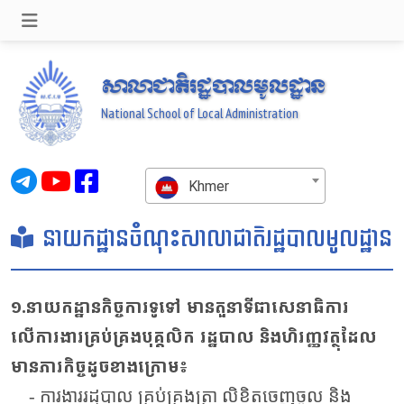
សាលាជាតិរដ្ឋបាលមូលដ្ឋាន
National School of Local Administration
Khmer
នាយកដ្ឋានចំណុះសាលាជាតិរដ្ឋបាលមូលដ្ឋាន
១.នាយកដ្ឋានកិច្ចការទូទៅ មានតួនាទីជាសេនាធិការ
លើការងារគ្រប់គ្រងបុគ្គលិក រដ្ឋបាល និងហិរញ្ញវត្ថុដែល
មានភារកិច្ចដូចខាងក្រោម៖
- ការងាររដ្ឋបាល គ្រប់គ្រងត្រា លិខិតចេញចូល និង