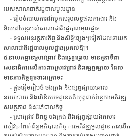
របស់សាលាជាតិរដ្ឋបាលមូលដ្ឋាន
- រៀបចំរបាយការណ៍បូកសរុបលទ្ធផលការងារ និង
ទិសដៅបន្តរបស់សាលាជាតិរដ្ឋបាលមូលដ្ឋាន
- ទទួលអនុវត្តភារកិច្ច និងសិទ្ធិផ្សេងៗទៀតដែលនាយក
សាលាជាតិរដ្ឋបាលមូលដ្ឋានប្រគល់ឱ្យ។
៤.នាយកដ្ឋានស្រាវជ្រាវ និងផ្សព្វផ្សាយ មានតួនាទីជា
សេនាធិការលើការងារស្រាវជ្រាវ និងផ្សព្វផ្សាយ ដែល
មានភារកិច្ចដូចខាងក្រោម៖
- ផ្តួចផ្តើមរៀបចំ ចងក្រង និងផ្សព្វផ្សាយគោល
នយោបាយ និងលិខិតបទដ្ឋានគតិយុត្តពាក់ព័ន្ធការអភិវឌ្ឍ
សមត្ថភាព និងអភិបាលកិច្ច
- ស្រាវជ្រាវ និពន្ធ ចងក្រង និងផ្សព្វផ្សាយឯកសារ
សៀវភៅពាក់ព័ន្ធអភិបាលកិច្ច ការអភិវឌ្ឍមូលដ្ឋាន ការលើក