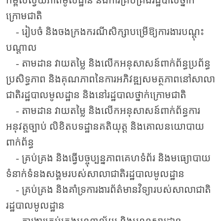
កម្ពស់ស្វ័យភាពមូលដ្ឋាន និងការគ្រប់គ្រងរដ្ឋបាលថ្នាក់
ក្រោមជាតិ
- រៀបចំ និងចងក្រងករណីសិក្សាបម្រើឱ្យការងារបណ្តុះ
បណ្តាល
- តាមដាន វាយតម្លៃ និងលើកអនុសាសន៍ពាក់ព័ន្ធប្រព័ន្ធ
ប្រសិទ្ធភាព និងគុណភាពនៃការអភិវឌ្ឍសមត្ថភាពនៅសាលា
ជាតិរដ្ឋបាលមូលដ្ឋាន និងនៅរដ្ឋបាលថ្នាក់ក្រោមជាតិ
- តាមដាន វាយតម្លៃ និងលើកអនុសាសន៍ពាក់ព័ន្ធការ
អនុវត្តច្បាប់ លិខិតបទដ្ឋានគតិយុត្ដ និងគោលនយោបាយ
ពាក់ព័ន្ធ
- គ្រប់គ្រង និងធ្វើបច្ចុប្បន្នភាពគេហទំព័រ និងមធ្យោបាយ
ទំនាក់ទំនងសង្គមរបស់សាលាជាតិរដ្ឋបាលមូលដ្ឋាន
- គ្រប់គ្រង និងគាំទ្រការងារព័ត៌មានវិទ្យារបស់សាលាជាតិ
រដ្ឋបាលមូលដ្ឋាន