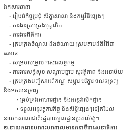
ឯកសារនានា
- រៀបចំកិច្ចប្រជុំ សិក្ខាសាលា និងកម្មវិធីផ្សេងៗ
- ការងារគ្រប់គ្រងបុគ្គលិក
- ការងារពិធីការ
- គ្រប់គ្រងចំណូល និងចំណាយ ស្របតាមនីតិវិធីជា
ធរមាន
- សម្របសម្រួលការងារលទ្ធកម្ម
- ការងារសន្តិសុខ សណ្តាប់ធ្នាប់ សុវត្ថិភាព និងអនាម័យ
- គ្រប់គ្រងបញ្ជីសារពើភណ្ឌ សម្ភារ បរិក្ខារ ចលនទ្រព្យ
និងអចលនទ្រព្យ
• គ្រប់គ្រងអាហារដ្ឋាន និងអន្តេវាសិកដ្ឋាន
• ទទួលអនុវត្តភារកិច្ច និងសិទ្ធិផ្សេងៗទៀតដែល
នាយកសាលាជាតិរដ្ឋបាលមូលដ្ឋានប្រគល់ឱ្យ។
២.នាយកដ្ឋានបណ្តុះបណ្តាលមានតួនាទីជាសេនាធិការ