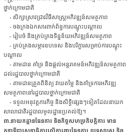
ថ្នាក់ក្រោមជាតិ
- សិក្សាស្រាវជ្រាវវិធីសាស្ត្រអភិវឌ្ឍន៍សមត្ថភាព
- ចងក្រងឯកសារពាក់ព័ន្ធការបណ្តុះបណ្តាល
- រៀបចំ និងគ្រប់គ្រងទិន្នន័យអភិវឌ្ឍន៍សមត្ថភាព
- គ្រប់គ្រងសម្ភារឧបទេស និងបរិក្ខារសម្រាប់ការបណ្តុះ
បណ្តាល
- តាមដាន គាំទ្រ និងផ្តល់អន្តរាគមន៍អភិវឌ្ឍន៍សមត្ថភាព
ដល់រដ្ឋបាលថ្នាក់ក្រោមជាតិ
- តាមដានត្រួតពិនិត្យ វាយតម្លៃ និងគាំទ្រការអភិវឌ្ឍ
សមត្ថភាពនៅរដ្ឋបាលថ្នាក់ក្រោមជាតិ
- ទទួលអនុវត្តភារកិច្ច និងសិទ្ធិផ្សេងៗទៀតដែលនាយក
សាលាជាតិរដ្ឋបាលមូលដ្ឋានប្រគល់ឱ្យ។
៣.នាយកដ្ឋានផែនការ និងកិច្ចសហប្រតិបត្តិការ មាន
តួនាទីជាសេនាធិការលើការងារផែនការ យុទ្ធសាស្ត្រ និង