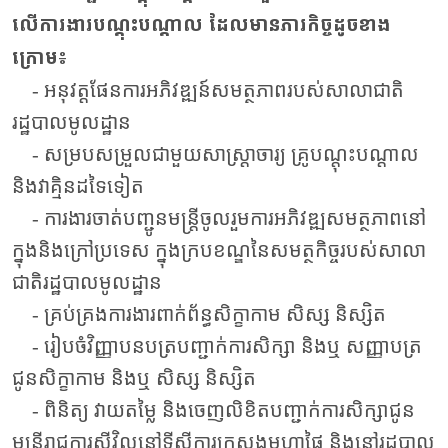
លើការងារបណ្តុះបណ្តាល ដែលមានភារកិច្ចដូចខាង
ក្រោម៖
- អនុវត្តផែនការអភិវឌ្ឍន៍សមត្ថភាពរបស់សាលាជាតិ
រដ្ឋបាលមូលដ្ឋាន
- សម្របសម្រួលជាមួយសាស្ត្រាចារ្យ គ្រូបណ្តុះបណ្តាល
និងវាគ្មិនដទៃទៀត
- ការងារចាត់បញ្ជូនមន្ត្រីចូលរួមការអភិវឌ្ឍសមត្ថភាពនៅ
ក្នុងនិងក្រៅប្រទេស ក្នុងក្របខណ្ឌនៃសមត្ថកិច្ចរបស់សាលា
ជាតិរដ្ឋបាលមូលដ្ឋាន
- គ្រប់គ្រងការងារពាក់ព័ន្ធសិក្ខាកាម សិស្ស និស្សិត
- រៀបចំវិញ្ញាបនបត្របញ្ជាក់ការសិក្សា និងឬ សញ្ញាបត្រ
ជូនសិក្ខាកាម និងឬ សិស្ស និស្សិត
- ពិនិត្យ វាយតម្លៃ និងចេញលិខិតបញ្ជាក់ការសិក្សាជូន
មន្ត្រីរាជការស៊ីវិលនៅទីស្តីការក្រសួងមហាផ្ទៃ និងនៅរដ្ឋបាល