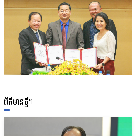
ព័ត៌មានថ្មីៗ