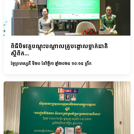
ពិធីបិទវគ្គបណ្តុះបណ្តាលគ្រូបង្គោលថ្នាក់ជាតិ
ស្តីពីក...
ថ្ងៃព្រហស្បតិ៍ ទី២០ ខែវិច្ឆិកា ឆ្នាំ២០២៥ ១០:១៥ ព្រឹក