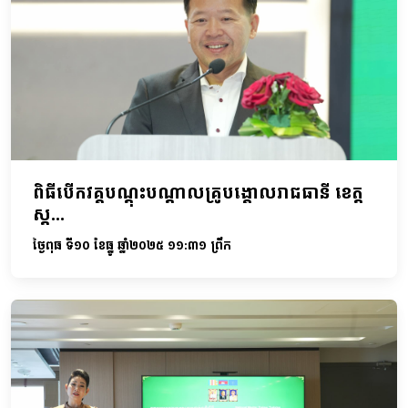
ពិធីបើកវគ្គបណ្តុះបណ្តាលគ្រូបង្គោលរាជធានី ខេត្ត
ស្ត...
ថ្ងៃពុធ ទី១០ ខែធ្នូ ឆ្នាំ២០២៥ ១១:៣១ ព្រឹក