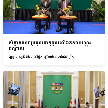
សិក្ខាសាលាប្រមូលធាតុចូលលើឯកសារបណ្តុះ
បណ្តាល
ថ្ងៃព្រហស្បតិ៍ ទី២០ ខែវិច្ឆិកា ឆ្នាំ២០២៥ ០៩:៥៥ ព្រឹក