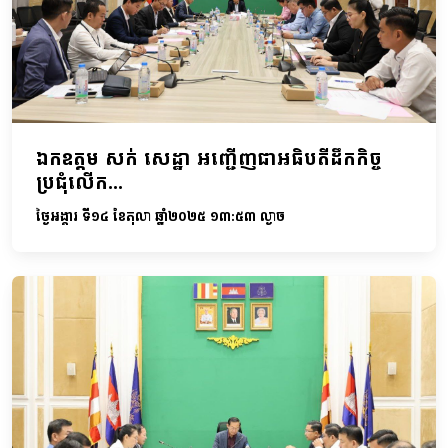
ឯកឧត្តម សក់ សេដ្ឋា អញ្ជើញជាអធិបតីដឹកកិច្ច
ប្រជុំលើក...
ថ្ងៃអង្គារ ទី១៤ ខែតុលា ឆ្នាំ២០២៥ ១៣:៥៣ ល្ងាច