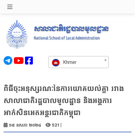
សាលាជាតិរដ្ឋបាលមូលដ្ឋាន
National School of Local Administration
Khmer
ពិធីចុះអនុស្សរណៈនៃការយោគយល់គ្នា រវាង
សាលាជាតិរដ្ឋបាលមូលដ្ឋាន និងអង្គការ
អាក់សិនអេតអន្តរជាតិកម្ពុជា
|
១៥ ឧសភា ២០២៤
521