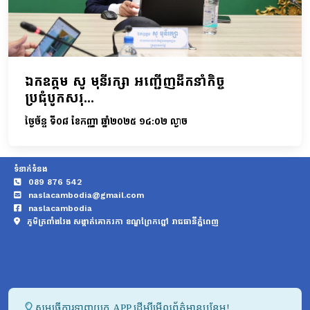
ឯកឧត្តម សូ មុនីរក្សា អញ្ជើញដឹកនាំកិច្ច
ប្រជុំបូកសរុ...
ថ្ងៃច័ន្ទ ទី០៨ ខែកញ្ញា ឆ្នាំ២០២៥ ១៤:០២ ល្ងាច
ទំនាក់ទំនង
089 876 542
naslacambodia@gmail.com
naslacambodia
ភូមិត្រពាំងវែង សង្កាត់គោករកា ខណ្ឌព្រែកព្នៅ រាជធានីភ្នំពេញ
សូមធ្វើការទាញយក APP ដើម្បីមើលព័ត៌មានបន្ថែម!