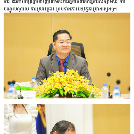
ការ និងការគាំទ្រគ្នាទៅវិញទៅមករវាងគូភាគីពាក់ព័ន្ធការសិក្សាអប់រំ ការ
បណ្តុះបណ្តាល ការស្រាវជ្រាវ ព្រមទាំងការអនុវត្តគម្រោងផ្សេងៗ៕