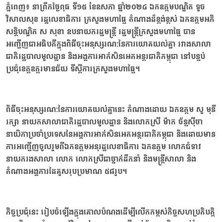
ភ្នំពេញ៖ នាព្រឹកថ្ងៃពុធ ទី១៥ ខែឧសភា ឆ្នាំ២០២៤ ឯកឧត្តមបណ្ឌិត ទូច
វិសាលសុខ រដ្ឋលេខាធិការ ក្រសួងមហាផ្ទៃ តំណាងដ៏ខ្ពង់ខ្ពស់ ឯកឧត្តមអភិ
សន្តិបណ្ឌិត ស សុខា ឧបនាយករដ្ឋមន្ត្រី រដ្ឋមន្ត្រីក្រសួងមហាផ្ទៃ បាន
អញ្ជើញជាអធិបតីក្នុងពិធីចុះអនុស្សរណៈនៃការយោគយល់គ្នា រវាងសាលា
ជាតិរដ្ឋបាលមូលដ្ឋាន និងអង្គការអាក់សិនអេតអន្តរជាតិកម្ពុជា នៅបន្ទប់
ប្រជុំខេត្តឧត្តរមានជ័យ ទីស្តីការក្រសួងមហាផ្ទៃ។
ពិធីចុះអនុស្សរណៈនៃការយោគយល់គ្នានេះ តំណាងដោយ ឯកឧត្តម សូ មុនី
រក្សា នាយកសាលាជាតិរដ្ឋបាលមូលដ្ឋាន និងលោកស្រី ម៉ាក ច័ន្ទស៊ីថា
នាយិកាប្រចាំប្រទេសនៃអង្គការអាក់សិនអេតអន្តរជាតិកម្ពុជា និងដោយមាន
ការអញ្ជើញចូលរួមពីឯកឧត្តមអនុរដ្ឋលេខាធិការ ឯកឧត្តម លោកជំទាវ
នាយករងសាលា លោក លោកស្រីជាថ្នាក់ដឹកនាំ និងមន្ត្រីសាលា និង
តំណាងអង្គការដៃគូសរុបប្រមាណ ៥៨រូប។
កិច្ចប្រជុំនេះ រៀបចំឡើងក្នុងគោលបំណងដើម្បីលើកកម្ពស់កិច្ចសហប្រតិបត្តិ