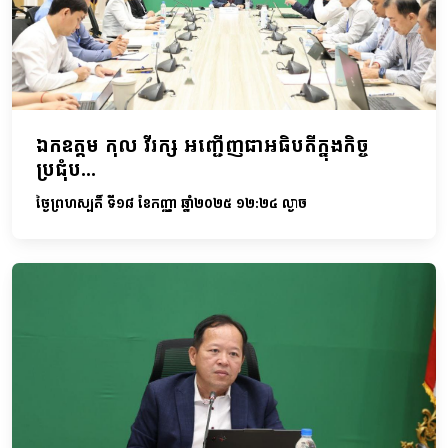
ឯកឧត្តម កុល វីរក្ស អញ្ជើញជាអធិបតីក្នុងកិច្ច
ប្រជុំប...
ថ្ងៃព្រហស្បតិ៍ ទី១៨ ខែកញ្ញា ឆ្នាំ២០២៥ ១២:២៤ ល្ងាច