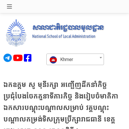
សាលាជាតិរដ្ឋបាលមូលដ្ឋាន
National School of Local Administration
Khmer
ឯកឧត្តម សូ មុនីរក្សា អញ្ជេីញដឹកនាំកិច្ច
ប្រជុំបែងចែកតួនាទីភារកិច្ច និងរៀបចំមាតិកា
ឯកសារបណ្តុះបណ្តាលសម្រាប់ វគ្គបណ្តុះ
បណ្តាលតម្រង់ទិសក្រុមប្រឹក្សារាជធានី ខេត្ត