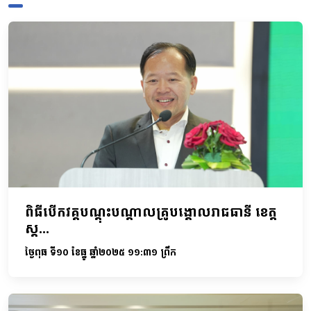
ពិធីបើកវគ្គបណ្តុះបណ្តាលគ្រូបង្គោលរាជធានី ខេត្ត
ស្ត...
ថ្ងៃពុធ ទី១០ ខែធ្នូ ឆ្នាំ២០២៥ ១១:៣១ ព្រឹក