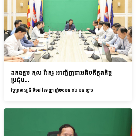
ឯកឧត្តម កុល វីរក្ស អញ្ជើញជាអធិបតីក្នុងកិច្ច
ប្រជុំប...
ថ្ងៃព្រហស្បតិ៍ ទី១៨ ខែកញ្ញា ឆ្នាំ២០២៥ ១២:២៤ ល្ងាច