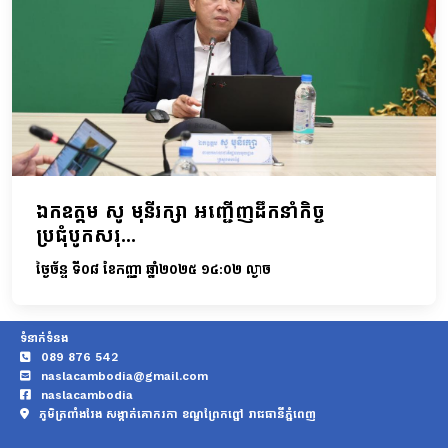
ឯកឧត្តម សូ មុនីរក្សា អញ្ជើញដឹកនាំកិច្ច
ប្រជុំបូកសរុ...
ថ្ងៃច័ន្ទ ទី០៨ ខែកញ្ញា ឆ្នាំ២០២៥ ១៤:០២ ល្ងាច
ទំនាក់ទំនង
089 876 542
naslacambodia@gmail.com
naslacambodia
ភូមិត្រពាំងវែង សង្កាត់គោករកា ខណ្ឌព្រែកព្នៅ រាជធានីភ្នំពេញ