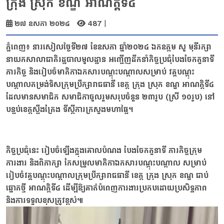
ក្រុង ស្រុក ខណ្ឌ អាណត្តិទី៤
|
២៧ ឧសភា ២០២៤
487
ភ្នំពេញ៖ នារសៀលថ្ងៃទី២៧ ខែឧសភា ឆ្នាំ២០២៤ ឯកឧត្តម សូ មុនីរក្សា
នាយកសាលាជាតិរដ្ឋបាលមូលដ្ឋាន អញ្ជេីញដឹកនាំកិច្ចប្រជុំបែងចែកតួនាទី
ភារកិច្ច និងរៀបចំមាតិកាឯកសារបណ្តុះបណ្តាលសម្រាប់ វគ្គបណ្តុះ
បណ្តាលតម្រង់ទិសក្រុមប្រឹក្សារាជធានី ខេត្ត ក្រុង ស្រុក ខណ្ឌ អាណត្តិទី៤
ដែលមានសមាជិក សមាជិកាចូលរួមសរុបចំនួន ២៣រូប (ស្រី ១០រូប) នៅ
បន្ទប់ខេត្តស្ទឹងត្រែង ទីស្តីការក្រសួងមហាផ្ទៃ។
កិច្ចប្រជុំនេះ រៀបចំឡេីងក្នុងគោលបំណង បែងចែកតួនាទី ភារកិច្ចក្រុម
ការងារ និងពិភាក្សា កែសម្រួលមាតិកាឯកសារបណ្តុះបណ្តាល សម្រាប់
រៀបចំវគ្គបណ្តុះបណ្តាលក្រុមប្រឹក្សារាជធានី ខេត្ត ក្រុង ស្រុក ខណ្ឌ ជាប់
ឆ្នោតថ្មី អាណត្តិទី៤ ដើម្បីឱ្យគាត់បំពេញការងារប្រកបដោយប្រសិទ្ធភាព
និងការទទួលខុសត្រូវខ្ពស់៕