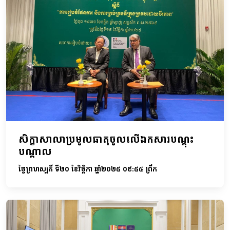
សិក្ខាសាលាប្រមូលធាតុចូលលើឯកសារបណ្តុះ
បណ្តាល
ថ្ងៃព្រហស្បតិ៍ ទី២០ ខែវិច្ឆិកា ឆ្នាំ២០២៥ ០៩:៥៥ ព្រឹក