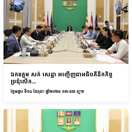
ឯកឧត្តម សក់ សេដ្ឋា អញ្ជើញជាអធិបតីដឹកកិច្ច
ប្រជុំលើក...
ថ្ងៃអង្គារ ទី១៤ ខែតុលា ឆ្នាំ២០២៥ ១៣:៥៣ ល្ងាច