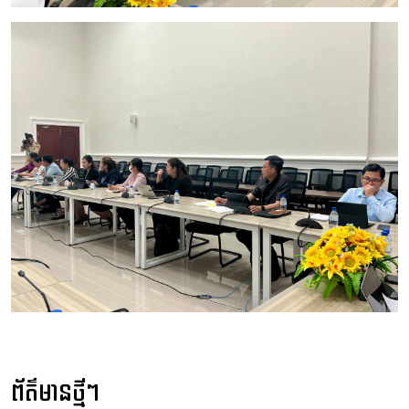
ព័ត៌មានថ្មីៗ