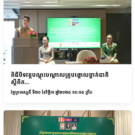
ពិធីបិទវគ្គបណ្តុះបណ្តាលគ្រូបង្គោលថ្នាក់ជាតិ
ស្តីពីក...
ថ្ងៃព្រហស្បតិ៍ ទី២០ ខែវិច្ឆិកា ឆ្នាំ២០២៥ ១០:១៥ ព្រឹក