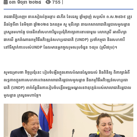
|
០៣ មិថុនា ២០២៥
755
រាជធានីភ្នំពេញ៖ នារសៀលថ្ងៃអង្គារ ៨កើត ខែជេស្ឋ ឆ្នាំម្សាញ់ សប្តស័ក ព.ស.២៥៦៩ ត្រូវ
នឹងថ្ងៃទី៣ ខែមិថុនា ឆ្នាំ២០២៥ ឯកឧត្តម សូ មុនីរក្សា នាយកសាលាជាតិរដ្ឋបាលមូលដ្ឋាន
ក្រសួងមហាផ្ទៃ បានដឹកនាំសហការីជួបប្រជុំពិភាក្សាការងារជាមួយ លោកស្រី អាលីហ្សា
ឆាកឃឺ អ្នកតំណាងកម្មវិធីអភិវឌ្ឍន៍សហប្រជាជាតិ (UNDP) ប្រចាំកម្ពុជា និងសហការី
នៅទីស្នាក់ការរបស់UNDP ដែលមានអ្នកចូលរួមសរុបចំនួន ១៥រូប (ស្រី៧រូប)។
សូមជម្រាបថា កិច្ចប្រជុំនេះ រៀបចំឡើងក្នុងគោលបំណងស្វែងយល់ និងពិនិត្យ ពិភាក្សាអំពី
លទ្ធភាពក្នុងការសហការរវាងសាលាជាតិរដ្ឋបាលមូលដ្ឋាន និងកម្មវិធីអភិវឌ្ឍន៍សហប្រជា
ជាតិ (UNDP) ពាក់ព័ន្ធនឹងការរៀបចំបង្កើតមជ្ឈមណ្ឌលនវានុវត្តន៍របស់សាលាជាតិរដ្ឋបាល
មូលដ្ឋាន ក្រសួងមហាផ្ទៃ។