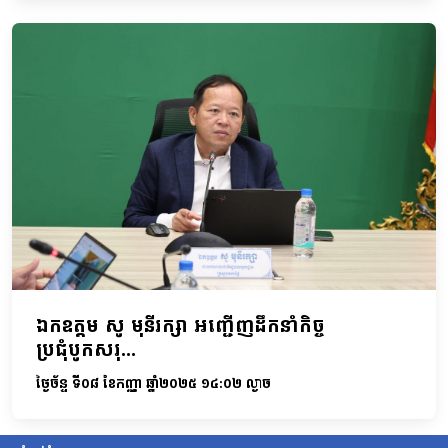
ឯកឧត្តម សូ មុនីរក្សា អញ្ជើញដឹកនាំកិច្ច
ប្រជុំបូកសរុ...
ថ្ងៃច័ន្ទ ទី០៨ ខែកញ្ញា ឆ្នាំ២០២៥ ១៤:០២ ល្ងាច