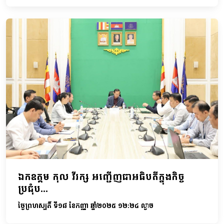
ឯកឧត្តម កុល វីរក្ស អញ្ជើញជាអធិបតីក្នុងកិច្ច
ប្រជុំប...
ថ្ងៃព្រហស្បតិ៍ ទី១៨ ខែកញ្ញា ឆ្នាំ២០២៥ ១២:២៤ ល្ងាច