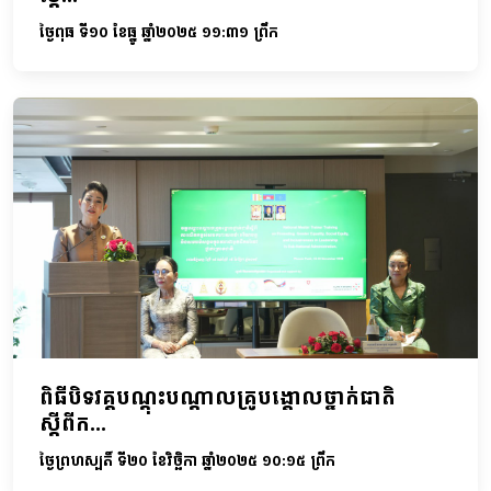
ថ្ងៃពុធ ទី១០ ខែធ្នូ ឆ្នាំ២០២៥ ១១:៣១ ព្រឹក
ពិធីបិទវគ្គបណ្តុះបណ្តាលគ្រូបង្គោលថ្នាក់ជាតិ
ស្តីពីក...
ថ្ងៃព្រហស្បតិ៍ ទី២០ ខែវិច្ឆិកា ឆ្នាំ២០២៥ ១០:១៥ ព្រឹក