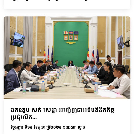
ឯកឧត្តម សក់ សេដ្ឋា អញ្ជើញជាអធិបតីដឹកកិច្ច
ប្រជុំលើក...
ថ្ងៃអង្គារ ទី១៤ ខែតុលា ឆ្នាំ២០២៥ ១៣:៥៣ ល្ងាច