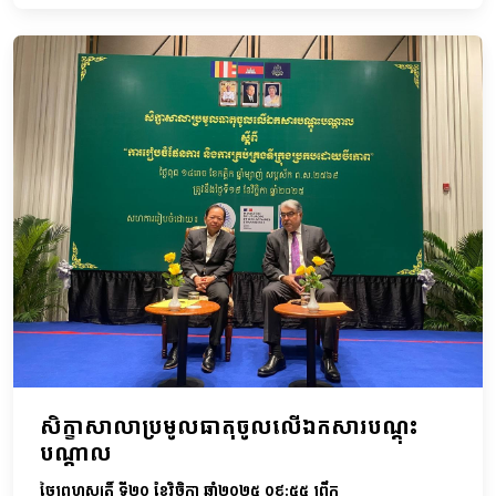
សិក្ខាសាលាប្រមូលធាតុចូលលើឯកសារបណ្តុះ
បណ្តាល
ថ្ងៃព្រហស្បតិ៍ ទី២០ ខែវិច្ឆិកា ឆ្នាំ២០២៥ ០៩:៥៥ ព្រឹក