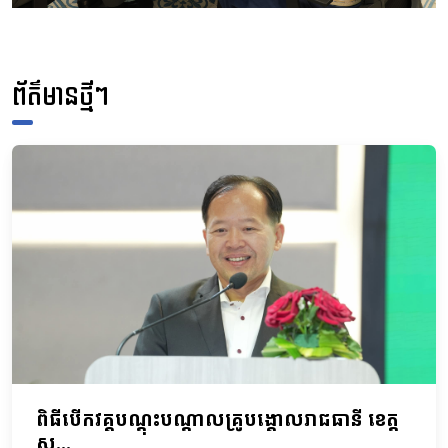
ព័ត៌មានថ្មីៗ
ពិធីបើកវគ្គបណ្តុះបណ្តាលគ្រូបង្គោលរាជធានី ខេត្ត
ស្ត...