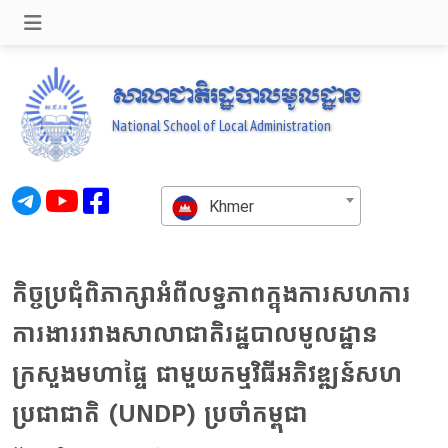
សាលាជាតិរដ្ឋបាលមូលដ្ឋាន
National School of Local Administration
Khmer
កិច្ចប្រជុំពិភាក្សាអំពីលទ្ធភាពក្នុងការសហការ
ការងាររវាងសាលាជាតិរដ្ឋបាលមូលដ្ឋាន
ក្រសួងមហាផ្ទៃ ជាមួយកម្មវិធីអភិវឌ្ឍន៍សហ
ប្រជាជាតិ (UNDP) ប្រចាំកម្ពុជា